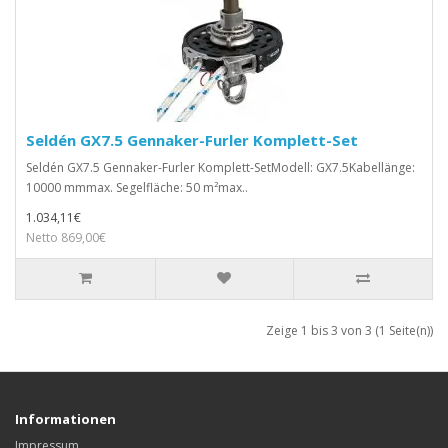
Seldén GX7.5 Gennaker-Furler Komplett-Set
Seldén GX7.5 Gennaker-Furler Komplett-SetModell: GX7.5Kabellänge:
10000 mmmax. Segelfläche: 50 m²max..
1.034,11€
Netto 869,00€
Zeige 1 bis 3 von 3 (1 Seite(n))
Informationen
Impressum