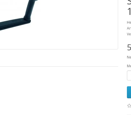
1
He
Ar
Ve
5
Ne
M