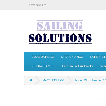
€
Währung
DECKBESCHLÄGE
MAST UND RIGG
SICHERHEIT
SPLEIßWERKZEUG
Taschen und Rucksäcke
Seg
MAST UND RIGG
Seldén Winschkurbel 10