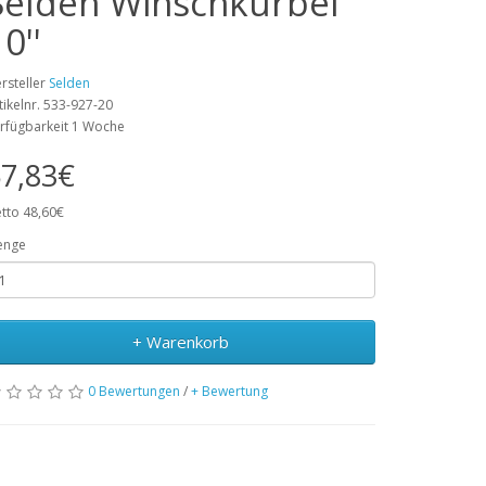
Seldén Winschkurbel
0''
rsteller
Selden
tikelnr. 533-927-20
rfügbarkeit 1 Woche
7,83€
tto 48,60€
enge
+ Warenkorb
0 Bewertungen
/
+ Bewertung