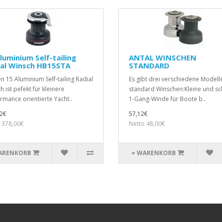
luminium Self-tailing
ANTAL WINSCHEN
ial Winsch HB15STA
STANDARD
n 15 Aluminium Self-tailing Radial
Es gibt drei verschiedene Modell
 ist pefekt für kleinere
standard Winschen:Kleine und sc
rmance orientierte Yacht..
1-Gang-Winde für Boote b..
2€
57,12€
 378,00€
Netto 48,00€
ARENKORB
+ WARENKORB