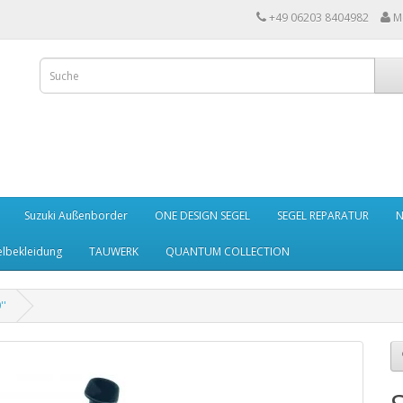
+49 06203 8404982
M
Suzuki Außenborder
ONE DESIGN SEGEL
SEGEL REPARATUR
N
elbekleidung
TAUWERK
QUANTUM COLLECTION
''