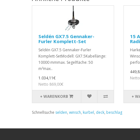
Seldén GX7.5 Gennaker-
15 A
Furler Komplett-Set
Rad
Seldén GX7.5 Gennaker-Furler
Harke
Komplett-SetModell: GX7.5Kabellänge:
Winsch
10000 mmmax. Segelfläche: 50
perfo
m²max..
449,8
1.034,11€
Netto
Netto 869,00€
+ WARENKORB
+ W
Schnellsuche
selden
,
winsch
,
kurbel
,
deck
,
beschlag