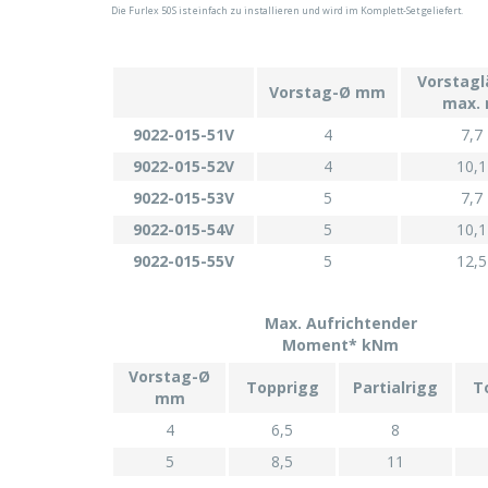
Die Furlex 50S ist einfach zu installieren und wird im Komplett-Set geliefert.
Vorstag
Vorstag-Ø mm
max.
9022-015-51V
4
7,7
9022-015-52V
4
10,1
9022-015-53V
5
7,7
9022-015-54V
5
10,1
9022-015-55V
5
12,5
Max. Aufrichtender
Moment* kNm
Vorstag-Ø
Topprigg
Partialrigg
T
mm
4
6,5
8
5
8,5
11