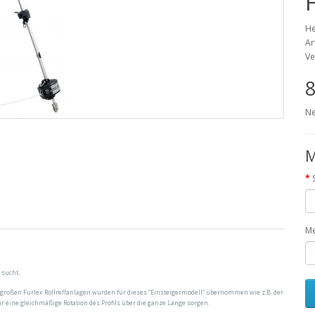
He
Ar
Ve
8
Ne
M
M
 sucht.
der großen Furlex Rollreffanlagen wurden für dieses “Einsteigermodell“ übernommen wie z.B. der
 für eine gleichmäßige Rotation des Profils über die ganze Länge sorgen.