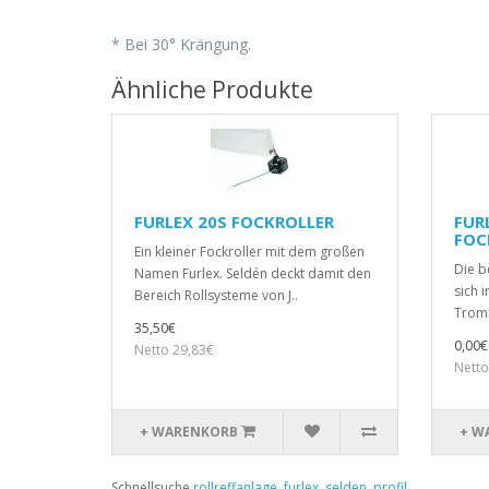
* Bei 30° Krängung.
Ähnliche Produkte
FURLEX 20S FOCKROLLER
FURL
FOC
Ein kleiner Fockroller mit dem großen
Die b
Namen Furlex. Seldén deckt damit den
sich 
Bereich Rollsysteme von J..
Tromm
35,50€
0,00€
Netto 29,83€
Netto
+ WARENKORB
+ W
Schnellsuche
rollreffanlage
,
furlex
,
selden
,
profil