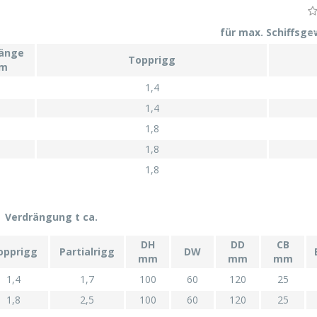
für max. Schiffsge
länge
Topprigg
 m
1,4
1,4
1,8
1,8
1,8
Verdrängung t ca.
DH
DD
CB
opprigg
Partialrigg
DW
mm
mm
mm
1,4
1,7
100
60
120
25
1,8
2,5
100
60
120
25