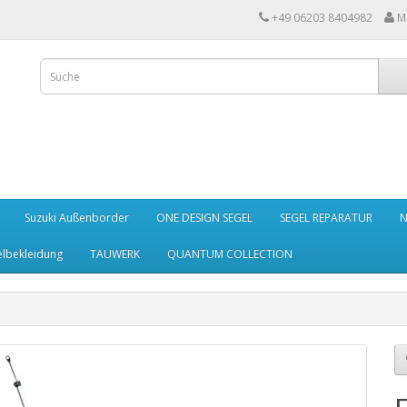
+49 06203 8404982
M
Suzuki Außenborder
ONE DESIGN SEGEL
SEGEL REPARATUR
N
elbekleidung
TAUWERK
QUANTUM COLLECTION