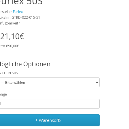
Furlex 50S
rsteller
Furlex
tikelnr. GTRD-022-015-51
rfügbarkeit 1
21,10€
tto 690,00€
ögliche Optionen
SELDEN 50S
enge
+ Warenkorb