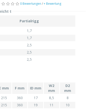
0 Bewertungen
/
+ Bewertung
wicht t
Partialrigg
1,7
1,7
2,5
2,5
2,5
W2
D2
E mm
F mm
ID mm
mm
mm
215
360
17
8,5
8
215
360
19
11
10