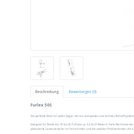
Beschreibung
Bewertungen (0)
Furlex 50S
Die perfekte Wahl für jeden Segler, der ein kompaktes und leichtes Rollreffsystem
Geeignet für Boote von 18 bis 26 Fuß (von ca. 5,5 bis 8 Metern). Viele Merkmale 
patentierte Lastenverteiler im Fallschlitten und die stabilen Profilverbinder, die