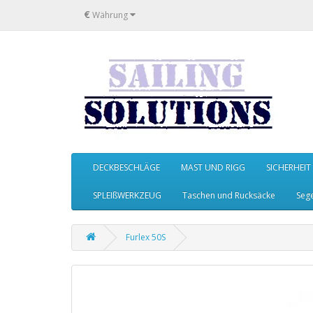
€
Währung
DECKBESCHLÄGE
MAST UND RIGG
SICHERHEIT
SPLEIßWERKZEUG
Taschen und Rucksäcke
Seg
Furlex 50S