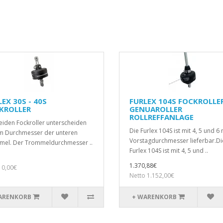
EX 30S - 40S
FURLEX 104S FOCKROLLE
KROLLER
GENUAROLLER
ROLLREFFANLAGE
eiden Fockroller unterscheiden
Die Furlex 104S ist mit 4, 5 und 
im Durchmesser der unteren
Vorstagdurchmesser lieferbar.Di
el. Der Trommeldurchmesser ..
Furlex 104S ist mit 4, 5 und ..
1.370,88€
 0,00€
Netto 1.152,00€
ARENKORB
+ WARENKORB