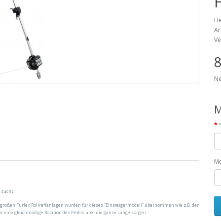
He
Ar
Ve
8
Ne
M
M
 sucht.
der großen Furlex Rollreffanlagen wurden für dieses “Einsteigermodell“ übernommen wie z.B. der
 für eine gleichmäßige Rotation des Profils über die ganze Länge sorgen.