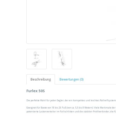
Beschreibung
Bewertungen (0)
Furlex 50S
Die perfekte Wahl für jeden Segler, der ein kompaktes und leichtes Rollreffsystem
Geeignet für Boote von 18 bis 26 Fuß (von ca. 5,5 bis 8 Metern). Viele Merkmale 
patentierte Lastenverteiler im Fallschlitten und die stabilen Profilverbinder, die