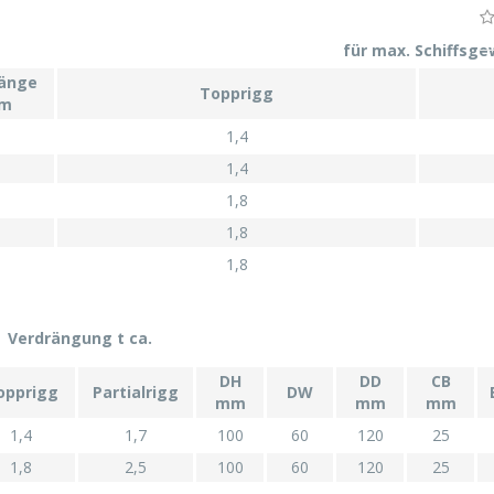
für max. Schiffsge
länge
Topprigg
 m
1,4
1,4
1,8
1,8
1,8
Verdrängung t ca.
DH
DD
CB
opprigg
Partialrigg
DW
mm
mm
mm
1,4
1,7
100
60
120
25
1,8
2,5
100
60
120
25