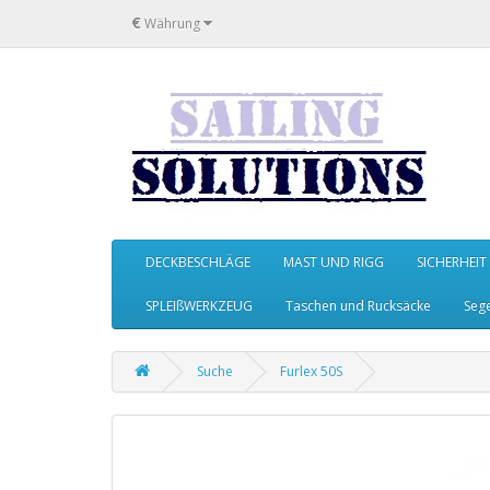
€
Währung
DECKBESCHLÄGE
MAST UND RIGG
SICHERHEIT
SPLEIßWERKZEUG
Taschen und Rucksäcke
Seg
Suche
Furlex 50S