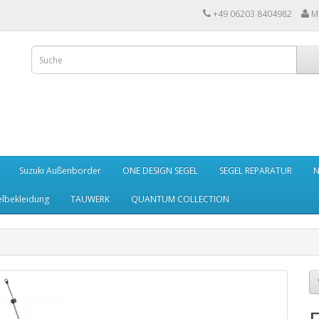
+49 06203 8404982
M
Suzuki Außenborder
ONE DESIGN SEGEL
SEGEL REPARATUR
N
elbekleidung
TAUWERK
QUANTUM COLLECTION