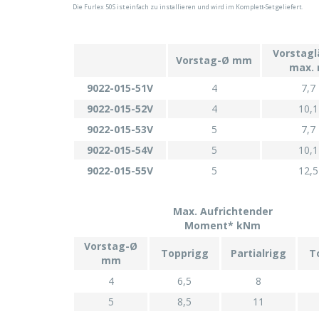
Die Furlex 50S ist einfach zu installieren und wird im Komplett-Set geliefert.
Vorstag
Vorstag-Ø mm
max.
9022-015-51V
4
7,7
9022-015-52V
4
10,1
9022-015-53V
5
7,7
9022-015-54V
5
10,1
9022-015-55V
5
12,5
Max. Aufrichtender
Moment* kNm
Vorstag-Ø
Topprigg
Partialrigg
T
mm
4
6,5
8
5
8,5
11