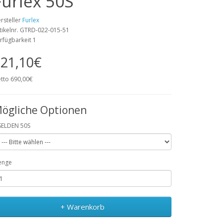
Furlex 50S
rsteller
Furlex
tikelnr. GTRD-022-015-51
rfügbarkeit 1
21,10€
tto 690,00€
ögliche Optionen
SELDEN 50S
enge
+ Warenkorb