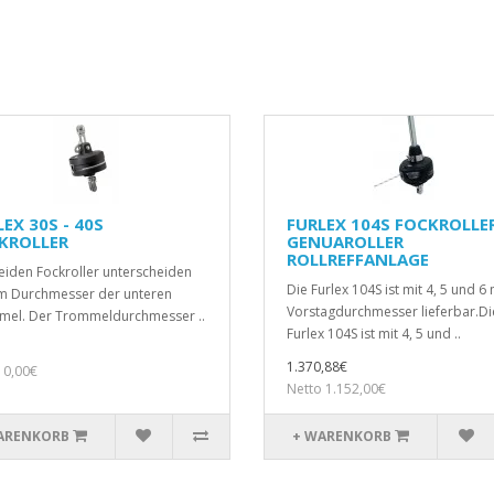
EX 30S - 40S
FURLEX 104S FOCKROLLE
KROLLER
GENUAROLLER
ROLLREFFANLAGE
eiden Fockroller unterscheiden
Die Furlex 104S ist mit 4, 5 und 
im Durchmesser der unteren
Vorstagdurchmesser lieferbar.Di
el. Der Trommeldurchmesser ..
Furlex 104S ist mit 4, 5 und ..
1.370,88€
 0,00€
Netto 1.152,00€
ARENKORB
+ WARENKORB