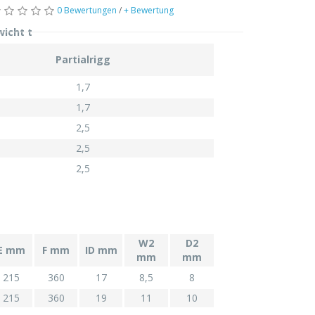
0 Bewertungen
/
+ Bewertung
wicht t
Partialrigg
1,7
1,7
2,5
2,5
2,5
W2
D2
E mm
F mm
ID mm
mm
mm
215
360
17
8,5
8
215
360
19
11
10