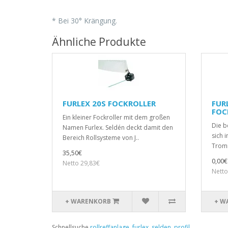
* Bei 30° Krängung.
Ähnliche Produkte
FURLEX 20S FOCKROLLER
FURL
FOC
Ein kleiner Fockroller mit dem großen
Die b
Namen Furlex. Seldén deckt damit den
sich 
Bereich Rollsysteme von J..
Tromm
35,50€
0,00€
Netto 29,83€
Netto
+ WARENKORB
+ W
Schnellsuche
rollreffanlage
,
furlex
,
selden
,
profil