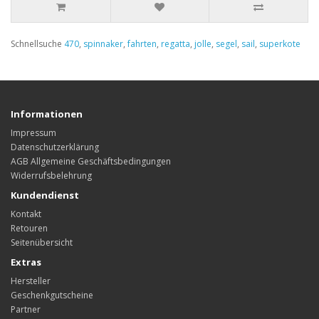
Schnellsuche
470
,
spinnaker
,
fahrten
,
regatta
,
jolle
,
segel
,
sail
,
superkote
Informationen
Impressum
Datenschutzerklärung
AGB Allgemeine Geschäftsbedingungen
Widerrufsbelehrung
Kundendienst
Kontakt
Retouren
Seitenübersicht
Extras
Hersteller
Geschenkgutscheine
Partner