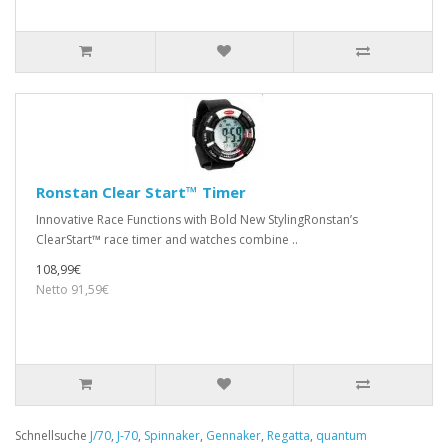
Ronstan Clear Start™ Timer
Innovative Race Functions with Bold New StylingRonstan’s
ClearStart™ race timer and watches combine ..
108,99€
Netto 91,59€
Schnellsuche
J/70
,
J-70
,
Spinnaker
,
Gennaker
,
Regatta
,
quantum