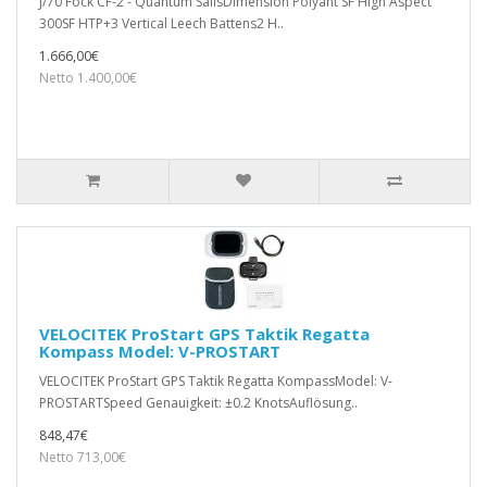
J/70 Fock CF-2 - Quantum SailsDimension Polyant SF High Aspect
300SF HTP+3 Vertical Leech Battens2 H..
1.666,00€
Netto 1.400,00€
VELOCITEK ProStart GPS Taktik Regatta
Kompass Model: V-PROSTART
VELOCITEK ProStart GPS Taktik Regatta KompassModel: V-
PROSTARTSpeed Genauigkeit: ±0.2 KnotsAuflösung..
848,47€
Netto 713,00€