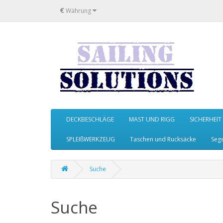
€
Währung
DECKBESCHLÄGE
MAST UND RIGG
SICHERHEIT
SPLEIßWERKZEUG
Taschen und Rucksäcke
Seg
Suche
Suche