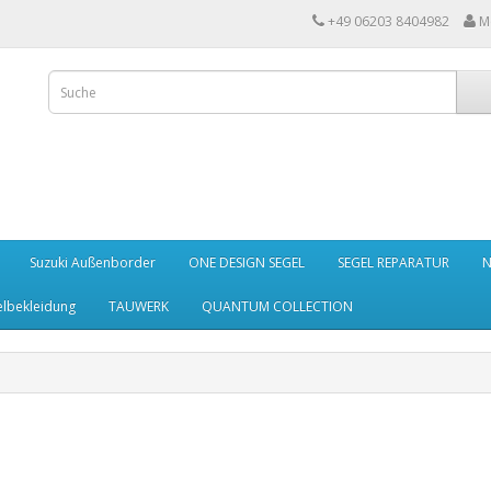
+49 06203 8404982
M
Suzuki Außenborder
ONE DESIGN SEGEL
SEGEL REPARATUR
N
elbekleidung
TAUWERK
QUANTUM COLLECTION